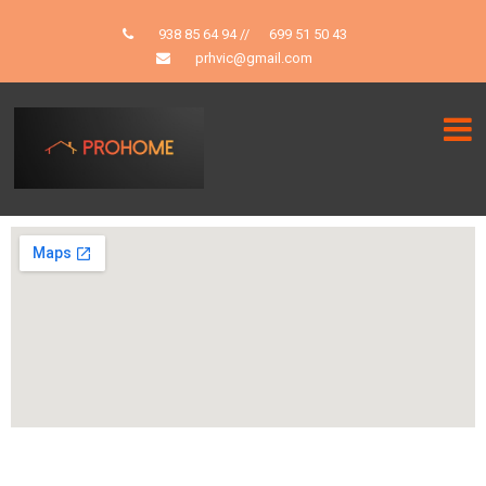
938 85 64 94
//
699 51 50 43
prhvic@gmail.com