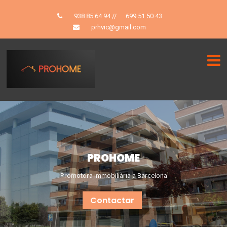
938 85 64 94
//
699 51 50 43
prhvic@gmail.com
PROHOME
Promotora immobiliària a Barcelona
Contactar